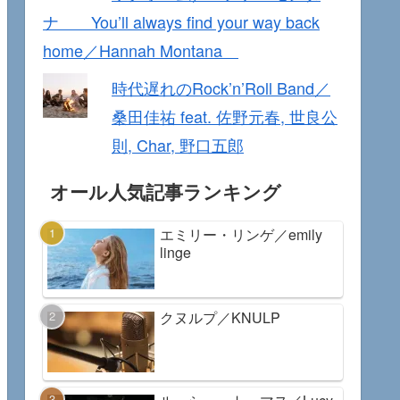
ナ You’ll always find your way back
home／Hannah Montana
時代遅れのRock’n’Roll Band／
桑田佳祐 feat. 佐野元春, 世良公
則, Char, 野口五郎
オール人気記事ランキング
エミリー・リンゲ／emily
linge
クヌルプ／KNULP