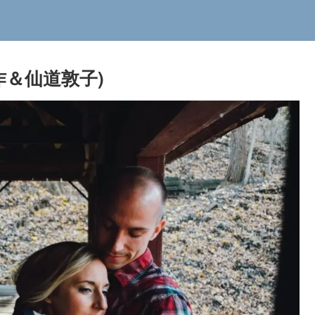
栄作＆仙道敦子)