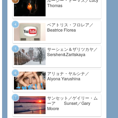
ルーシー・トーマス／Lucy
Thomas
ベアトリス・フロレア／
Beatrice Florea
サーシェン＆ザリツカヤ／
Sershen&Zaritskaya
アリョナ・ヤルシナ／
Alyona Yarushina
サンセット／ゲイリー・ム
ーア Sunset／Gary
Moore