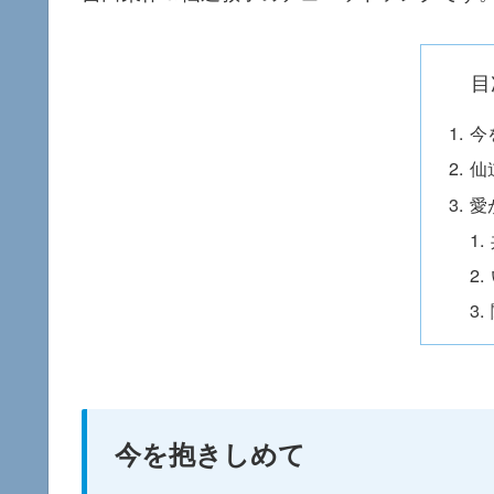
目
今
仙
愛
今を抱きしめて