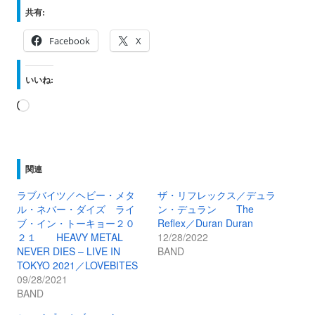
共有:
Facebook
X
いいね:
読
み
込
み
関連
中…
ラブバイツ／ヘビー・メタ
ザ・リフレックス／デュラ
ル・ネバー・ダイズ ライ
ン・デュラン The
ブ・イン・トーキョー２０
Reflex／Duran Duran
２１ HEAVY METAL
12/28/2022
NEVER DIES – LIVE IN
BAND
TOKYO 2021／LOVEBITES
09/28/2021
BAND