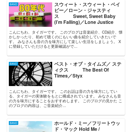
スウィート・スウィート・ベイ
BAND
ビー／ローン・ジャスティ
ス Sweet, Sweet Baby
(I’m Falling)／Lone Justice
こんにちわ、タイガーです。 このブログは音楽紹介、CD紹介、懐
かしかったり、初めて聴くのにもいい曲を紹介していきたいで
す。 みなさんも音の力を味方にして楽しい生活をしましょう。 X
に登録していただけると更新確認がで...
ベスト・オブ・タイムズ／ ステ
BAND
ィクス The Best Of
Times／Styx
こんにちわ、タイガーです。 このお話は音の力を味方にしてい
る、タイガーの実体験をもとに構成されています。 みなさんも音
の力を味方にすることをおすすめします。 このブログの見かた こ
のブログの内容は、ご音楽紹介...
ホールド・ミー／フリートウッ
BAND
ド・マック Hold Me /