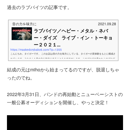
過去のラブバイツの記事です。
音の力を味方に
2021.09.28
ラブバイツ／ヘビー・メタル・ネバ
ー・ダイズ ライブ・イン・トーキョ
ー２０２１...
https://maskedcrybaby6.com/?p=1355
こんにちわ、タイガーです。 このお話は音の力を味方にしている、タイガーの実体験をもとに構成さ
れています。みなさんも音の力を味方にすることをおすすめします。このブログの見かたこのブログ
の内容は、ご音楽紹介ブログです。引用物としてジャケット画像はAmazonアソシエイト、もしもアフ
結成の元はmihoから始まってるのですが、脱退しちゃ
ィリエイトよりリンクを貼りご紹介しています。動画はYouTubeの公式動画を使用、公式に無いもの
は、バリューコマースのレコチョクよりリンクを貼りご紹介しています。 が。。今回はDVDの紹介で
ったのでね。
す。 題名をどうしようかと...
2022年3月31日、バンドの再始動とニューベーシストの
一般公募オーディションを開催し、やっと決定！