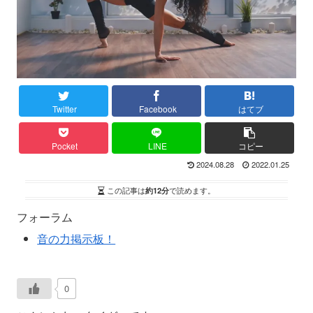
Twitter
Facebook
はてブ
Pocket
LINE
コピー
2024.08.28
2022.01.25
この記事は
約12分
で読めます。
フォーラム
音の力掲示板！
0