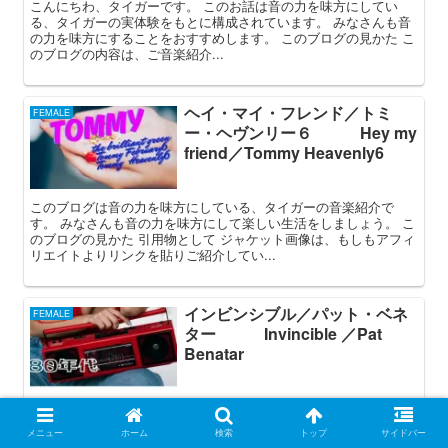
こんにちわ、タイガーです。 このお話は音の力を味方にしてい
る、タイガーの実体験をもとに構成されています。 みなさんも音
の力を味方にすることをおすすめします。 このブログの見かた こ
のブログの内容は、ご音楽紹介...
ヘイ・マイ・フレンド／トミ
FEMALE
ー・ヘヴンリー６ Hey my
friend／Tommy Heavenly6
このブログは音の力を味方にしている、タイガーの音楽紹介で
す。 みなさんも音の力を味方にして楽しい生活をしましょう。 こ
のブログの見かた 引用物として ジャケット画像は、もしもアフィ
リエイトよりリンクを貼りご紹介してい...
インビンシブル／パット・ベネ
FEMALE
ター Invincible ／Pat
Benatar
こんにちわ、タイガーです。 このブログは音楽紹介、CD紹介、懐
かしかったり、初めて聴くのにもいい曲を紹介していきたいで
メニュー
ホーム
検索
トップ
サイドバー
す。 みなさんも毎日！毎日！ 音の力を味方にして楽しい生活を